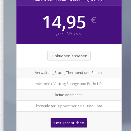
14,95
€
pro Monat
Funktionen ansehen
Verwaltung Praxis, Therapeut und Patient
wie mini + Vertrag Spange und Podo HP
keine Anamnese
kostenloser Support per eMail und Chat
» mit Test buchen