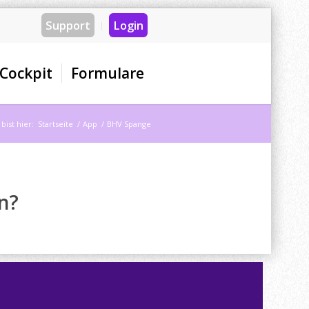
Support
Login
Cockpit
Formulare
bist hier:
Startseite
/
App
/
BHV Spange
n?